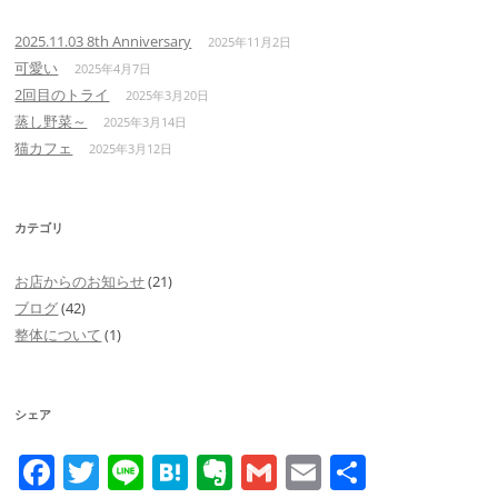
2025.11.03 8th Anniversary
2025年11月2日
可愛い
2025年4月7日
2回目のトライ
2025年3月20日
蒸し野菜～
2025年3月14日
猫カフェ
2025年3月12日
カテゴリ
お店からのお知らせ
(21)
ブログ
(42)
整体について
(1)
シェア
F
T
Li
H
E
G
E
共