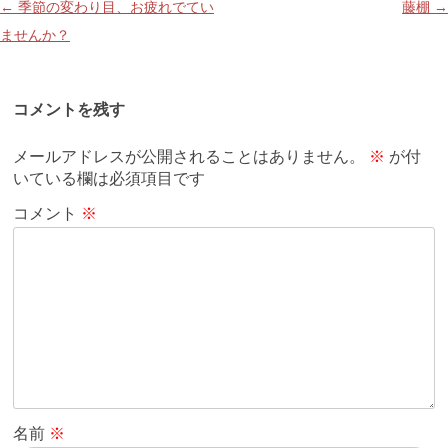
e
er
n
n
l
l
投
←
季節の変わり目、お疲れでてい
藤棚
→
b
a
ot
稿
ませんか？
o
e
ナ
o
ビ
コメントを残す
k
ゲ
ー
メールアドレスが公開されることはありません。
※
が付
シ
いている欄は必須項目です
ョ
コメント
※
ン
名前
※