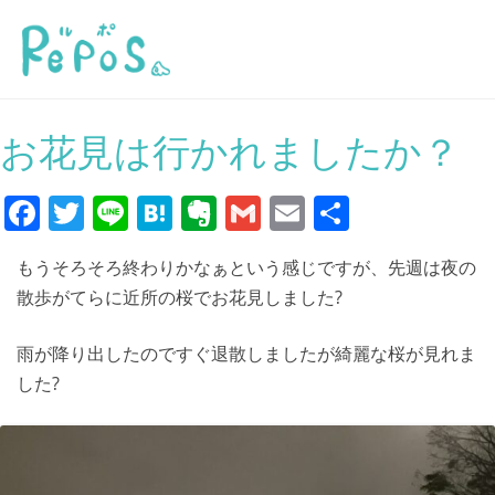
お花見は行かれましたか？
F
T
Li
H
E
G
E
共
a
w
n
at
v
m
m
有
もうそろそろ終わりかなぁという感じですが、先週は夜の
c
itt
e
e
er
ai
ai
散歩がてらに近所の桜でお花見しました?
e
er
n
n
l
l
b
a
ot
雨が降り出したのですぐ退散しましたが綺麗な桜が見れま
o
e
した?
o
k