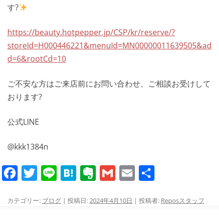
す?
https://beauty.hotpepper.jp/CSP/kr/reserve/?
storeId=H000446221&menuId=MN00000011639505&ad
d=6&rootCd=10
ご不安な方はご来店前にお問い合わせ、ご相談お受けして
おります?
公式LINE
@kkk1384n
F
T
Li
H
E
G
E
共
a
w
n
at
v
m
m
有
c
itt
e
e
er
ai
ai
カテゴリー:
ブログ
| 投稿日:
2024年4月10日
|
投稿者:
Reposスタッフ