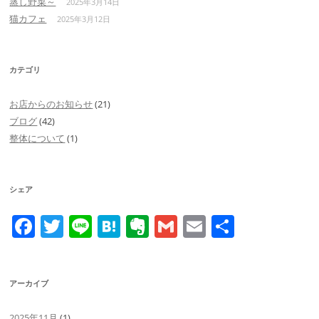
蒸し野菜～
2025年3月14日
猫カフェ
2025年3月12日
カテゴリ
お店からのお知らせ
(21)
ブログ
(42)
整体について
(1)
シェア
F
T
Li
H
E
G
E
共
a
w
n
at
v
m
m
有
c
itt
e
e
er
ai
ai
アーカイブ
e
er
n
n
l
l
b
a
ot
2025年11月
(1)