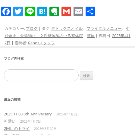
F
T
Li
H
E
G
E
共
a
w
n
at
v
m
m
有
c
itt
e
e
er
ai
ai
カテゴリー:
ブログ
| タグ:
デトックスオイル
、
ブライダルメニュー
、
小
顔矯正、骨盤矯正、女性整体師のいる整体院
、
整体
| 投稿日:
2025年4月
e
er
n
n
l
l
7日
|
投稿者:
Reposスタッフ
b
a
ot
o
e
ブログ内検索
o
検
k
索:
最近の投稿
2025.11.03 8th Anniversary
2025年11月2日
可愛い
2025年4月7日
2回目のトライ
2025年3月20日