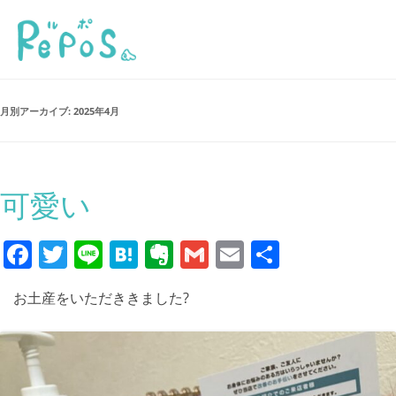
月別アーカイブ:
2025年4月
可愛い
F
T
Li
H
E
G
E
共
a
w
n
at
v
m
m
有
お土産をいただききました?
c
itt
e
e
er
ai
ai
e
er
n
n
l
l
b
a
ot
o
e