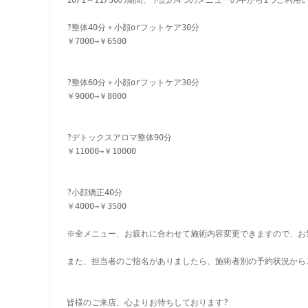
?整体40分＋小顔orフットケア30分　
￥7000→￥6500
?整体60分＋小顔orフットケア30分　
￥9000→￥8000
?デトックスアロマ整体90分　　　　　
￥11000→￥10000
?小顔矯正40分　　　　　　　
￥4000→￥3500 
※全メニュー、お疲れに合わせて施術内容変更できますので、お
また、担当者のご指名がありましたら、施術者別の予約状況から
皆様のご来店、心よりお待ちしております?