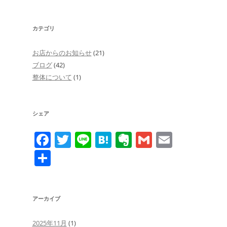
カテゴリ
お店からのお知らせ
(21)
ブログ
(42)
整体について
(1)
シェア
F
T
Li
H
E
G
E
a
w
n
at
v
m
m
共
c
itt
e
e
er
ai
ai
有
e
er
n
n
l
l
b
a
ot
アーカイブ
o
e
2025年11月
(1)