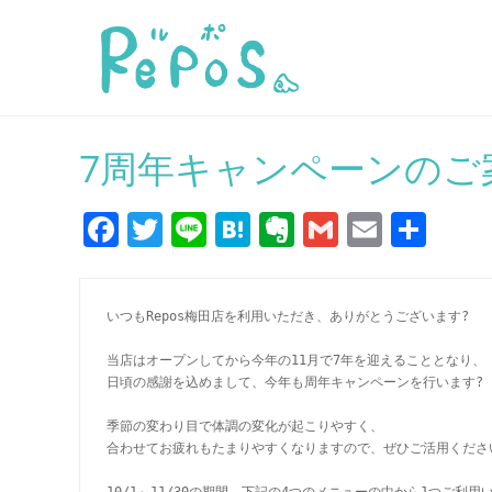
7周年キャンペーンのご
F
T
Li
H
E
G
E
共
a
w
n
at
v
m
m
有
c
itt
e
e
er
ai
ai
いつもRepos梅田店を利用いただき、ありがとうございます?
e
er
n
n
l
l
b
a
ot
当店はオープンしてから今年の11月で7年を迎えることとなり、
日頃の感謝を込めまして、今年も周年キャンペーンを行います?
o
e
o
季節の変わり目で体調の変化が起こりやすく、
合わせてお疲れもたまりやすくなりますので、ぜひご活用くださ
k
10/1～11/30の期間、下記の4つのメニューの中から1つご利用