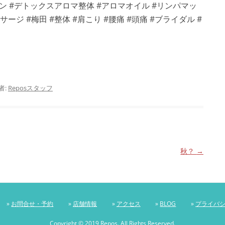
ン #デトックスアロマ整体 #アロマオイル #リンパマッ
ージ #梅田 #整体 #肩こり #腰痛 #頭痛 #ブライダル #
者:
Reposスタッフ
秋？
→
»
お問合せ・予約
»
店舗情報
»
アクセス
»
BLOG
»
プライバ
Copyright © 2019 Repos. All Rights Reserved.