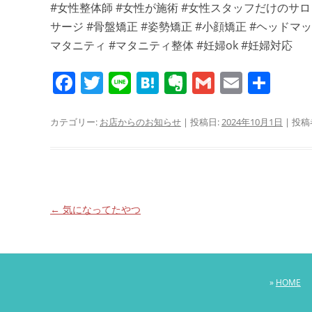
#女性整体師 #女性が施術 #女性スタッフだけのサロ
サージ #骨盤矯正 #姿勢矯正 #小顔矯正 #ヘッドマッサ
マタニティ #マタニティ整体 #妊婦ok #妊婦対応
F
T
Li
H
E
G
E
共
a
w
n
at
v
m
m
有
c
itt
e
e
er
ai
ai
カテゴリー:
お店からのお知らせ
| 投稿日:
2024年10月1日
|
投稿
e
er
n
n
l
l
b
a
ot
o
e
o
投
←
気になってたやつ
稿
k
ナ
ビ
»
HOME
ゲ
ー